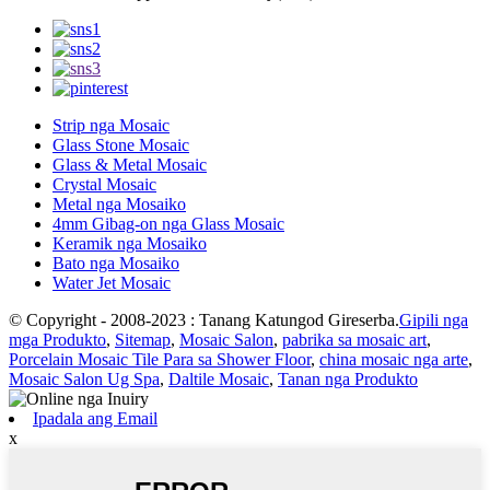
Strip nga Mosaic
Glass Stone Mosaic
Glass & Metal Mosaic
Crystal Mosaic
Metal nga Mosaiko
4mm Gibag-on nga Glass Mosaic
Keramik nga Mosaiko
Bato nga Mosaiko
Water Jet Mosaic
© Copyright - 2008-2023 : Tanang Katungod Gireserba.
Gipili nga
mga Produkto
,
Sitemap
,
Mosaic Salon
,
pabrika sa mosaic art
,
Porcelain Mosaic Tile Para sa Shower Floor
,
china mosaic nga arte
,
Mosaic Salon Ug Spa
,
Daltile Mosaic
,
Tanan nga Produkto
Ipadala ang Email
x