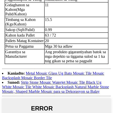
Gidaghanon sa
11
Kahon(Mga
Palid/Kahon)
Timbang sa Kahon
15.5
(Kgs/Kahon)
Sakop (Sqft/Palid)
0.99
Kahon kada Pallet
63 / 72
Pallets Matag Kontainer
20
Petsa sa Paggama
Mga 30 ka adlaw
Garantiya sa
Ang produkto gigarantiyahan batok sa
Manufacturer
mga depekto sa tiggama sulod sa 1 ka
tuig gikan sa petsa sa pagpalit
Kaniadto:
Metal Mosaic Glass Ug Bato Mosaic Tile Mosaic
Backsplash Mosaic Border Tile
Sunod:
Strip Stone Mosaic Waterjet Mosaic Tile Black Ug
White Mosaic Tile White Mosaic Backsplash Natural Marble Stone
Mosaic, Shaped Marble Mosaic para sa Dekorasyon sa Balay