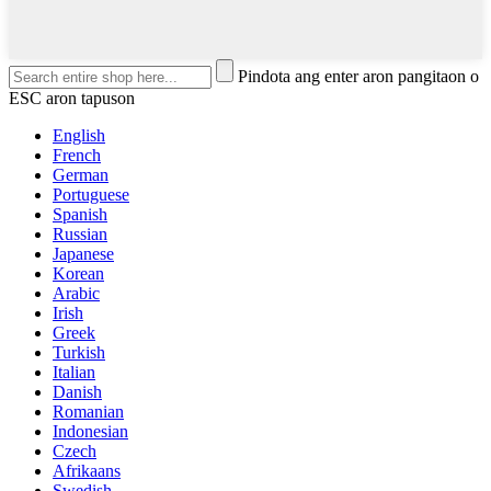
Pindota ang enter aron pangitaon o
ESC aron tapuson
English
French
German
Portuguese
Spanish
Russian
Japanese
Korean
Arabic
Irish
Greek
Turkish
Italian
Danish
Romanian
Indonesian
Czech
Afrikaans
Swedish