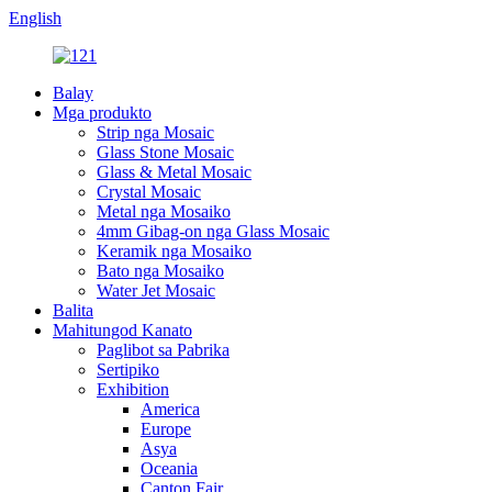
English
Balay
Mga produkto
Strip nga Mosaic
Glass Stone Mosaic
Glass & Metal Mosaic
Crystal Mosaic
Metal nga Mosaiko
4mm Gibag-on nga Glass Mosaic
Keramik nga Mosaiko
Bato nga Mosaiko
Water Jet Mosaic
Balita
Mahitungod Kanato
Paglibot sa Pabrika
Sertipiko
Exhibition
America
Europe
Asya
Oceania
Canton Fair