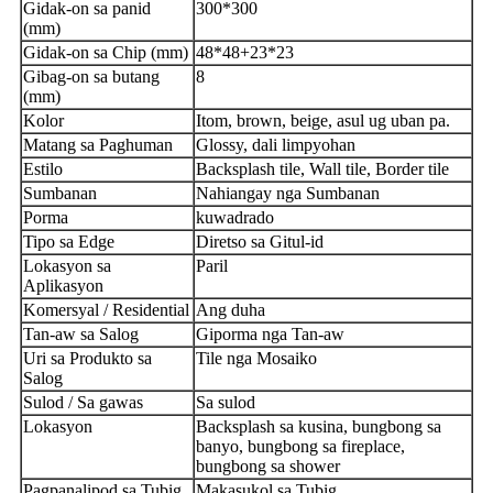
Gidak-on sa panid
300*300
(mm)
Gidak-on sa Chip (mm)
48*48+23*23
Gibag-on sa butang
8
(mm)
Kolor
Itom, brown, beige, asul ug uban pa.
Matang sa Paghuman
Glossy, dali limpyohan
Estilo
Backsplash tile, Wall tile, Border tile
Sumbanan
Nahiangay nga Sumbanan
Porma
kuwadrado
Tipo sa Edge
Diretso sa Gitul-id
Lokasyon sa
Paril
Aplikasyon
Komersyal / Residential
Ang duha
Tan-aw sa Salog
Giporma nga Tan-aw
Uri sa Produkto sa
Tile nga Mosaiko
Salog
Sulod / Sa gawas
Sa sulod
Lokasyon
Backsplash sa kusina, bungbong sa
banyo, bungbong sa fireplace,
bungbong sa shower
Pagpanalipod sa Tubig
Makasukol sa Tubig