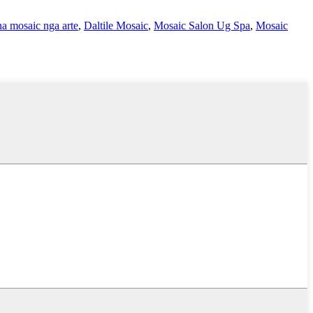
na mosaic nga arte
,
Daltile Mosaic
,
Mosaic Salon Ug Spa
,
Mosaic