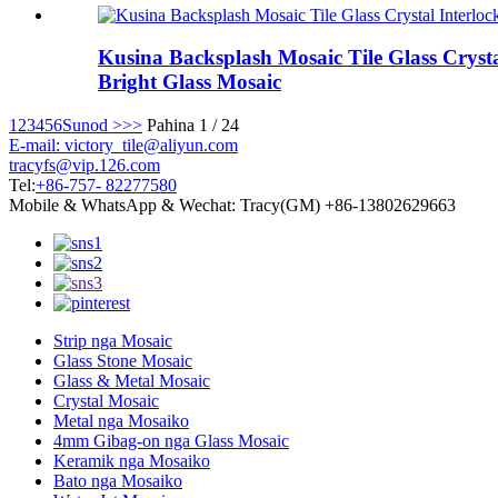
Kusina Backsplash Mosaic Tile Glass Cryst
Bright Glass Mosaic
1
2
3
4
5
6
Sunod >
>>
Pahina 1 / 24
E-mail: victory_tile@aliyun.com
tracyfs@vip.126.com
Tel:
+86-757- 82277580
Mobile & WhatsApp & Wechat: Tracy(GM) +86-13802629663
Strip nga Mosaic
Glass Stone Mosaic
Glass & Metal Mosaic
Crystal Mosaic
Metal nga Mosaiko
4mm Gibag-on nga Glass Mosaic
Keramik nga Mosaiko
Bato nga Mosaiko