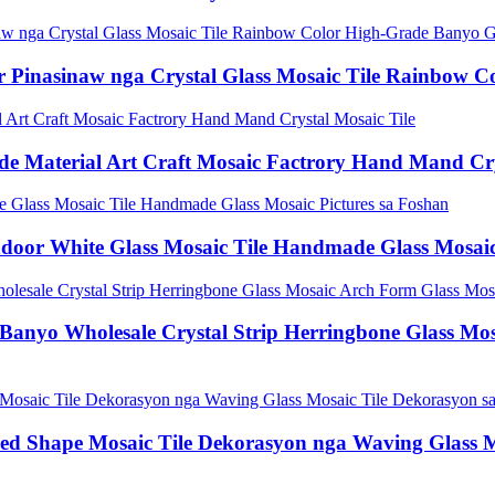
or Pinasinaw nga Crystal Glass Mosaic Tile Rainbow 
de Material Art Craft Mosaic Factrory Hand Mand Cry
ndoor White Glass Mosaic Tile Handmade Glass Mosaic
 Banyo Wholesale Crystal Strip Herringbone Glass Mo
hed Shape Mosaic Tile Dekorasyon nga Waving Glass Mo