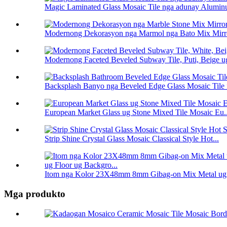
Magic Laminated Glass Mosaic Tile nga adunay Aluminum
Modernong Dekorasyon nga Marmol nga Bato Mix Mirror
Modernong Faceted Beveled Subway Tile, Puti, Beige ug
Backsplash Banyo nga Beveled Edge Glass Mosaic Tile f
European Market Glass ug Stone Mixed Tile Mosaic Eu..
Strip Shine Crystal Glass Mosaic Classical Style Hot...
Itom nga Kolor 23X48mm 8mm Gibag-on Mix Metal ug 
Mga produkto