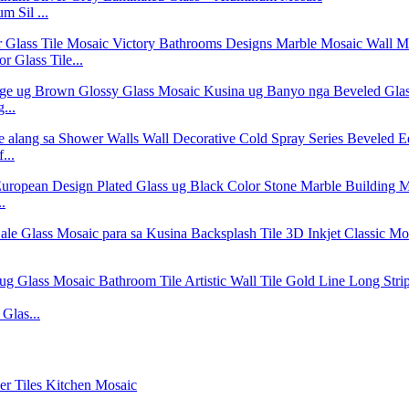
 Sil ...
 Glass Tile...
...
...
.
Glas...