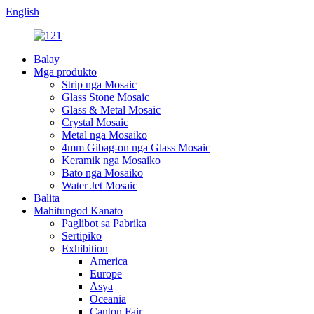
English
Balay
Mga produkto
Strip nga Mosaic
Glass Stone Mosaic
Glass & Metal Mosaic
Crystal Mosaic
Metal nga Mosaiko
4mm Gibag-on nga Glass Mosaic
Keramik nga Mosaiko
Bato nga Mosaiko
Water Jet Mosaic
Balita
Mahitungod Kanato
Paglibot sa Pabrika
Sertipiko
Exhibition
America
Europe
Asya
Oceania
Canton Fair