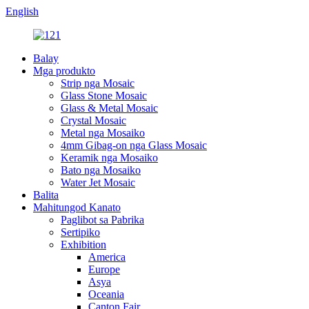
English
Balay
Mga produkto
Strip nga Mosaic
Glass Stone Mosaic
Glass & Metal Mosaic
Crystal Mosaic
Metal nga Mosaiko
4mm Gibag-on nga Glass Mosaic
Keramik nga Mosaiko
Bato nga Mosaiko
Water Jet Mosaic
Balita
Mahitungod Kanato
Paglibot sa Pabrika
Sertipiko
Exhibition
America
Europe
Asya
Oceania
Canton Fair